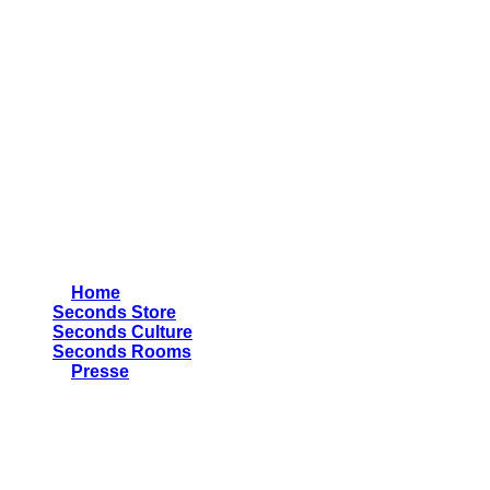
Bahnhofstraße 13a
67251 Freinsheim
Mobil: 0170-5951889
Während der Öffnungszeiten des Stores
Telefon: 06353-9593080
Mail: info@seconds-concept.de
Quick Link
">
Home
Seconds Store
Seconds Culture
Seconds Rooms
">
Presse