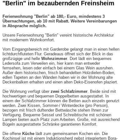
"Berlin" im bezaubernden Freinsheim
Ferienwohnung "Berlin" ab 180,- Euro, mindestens 3
Übernachtungen, ab 10 mit Rabatt. Weitere Vereinbarungen
in Absprache möglich.
Unsere Ferienwohnung "Berlin" vereint historische
Architektur
mit modernem Wohnkomfort.
Vom Eingangsbereich mit Garderobe gelangt man in einen hellen
lichtdurchfluteten Flur. Geradeaus öffnet sich der Blick in das
großzügige und helle
Wohnzimmer
. Dort lädt ein
bequemes
Ledersofa zum Verweilen ein, hier kann man entweder
fernsehen, lesen oder einfach bei einem Glas Wein ausruhen.
Außer dem historischen, frisch behandelten Holzdielen-Boden,
edlen Tapeten an den Wänden haben wir in der Wohnung alte
Deckenbalken erhalten und einen alten Deko-Eisenofen plaziert.
Die Wohnung verfügt über
zwei Schlafzimmer
. Beide sind mit
hochwertigen und bequemen Doppelbetten ausgestattet. In
einem der Schlafzimmer können die Betten auch einzeln genutzt
werden. Zwei Kissen, Sommer-/ Winterdecke (pro Person),
bezogen mit frisch duftender Bettwäsche stehen Ihnen zur
Verfügung. Bequeme Sessel und Schreibtische mit schönen
Lampen bieten auch Platz zum Arbeiten. Große, mit ausreichend
Bügeln ausgestattete Schränke garantieren Komfort.
Die offene
Küche
lädt zum gemeinsamen Kochen ein. Die
Kochinsel ist mit einem Induktionsherd nebst integriertem Bora-